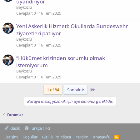
uyandırıyor
Beykozlu
Cevaplar
0
16 Tem 2025
Yeni Askerlik Hizmeti: Okullarda Bundeswehr
ziyaretleri patlıyor
Beykozlu
Cevaplar
0
16 Tem 2025
“Hükümet krizinden sorumlu olmak
istemiyorum
Beykozlu
Cevaplar
0
16 Tem 2025
Last
1 of 84
Sonraki
Buraya mesaj yazmak için üye olmanız gereklidir.
Forumlar
Klasik
Türkçe (TR)
İletişim
Koşullar
Gizlilik Politikası
Yardım
Anasayfa
R