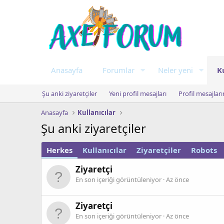
Anasayfa
Forumlar
Neler yeni
K
Şu anki ziyaretçiler
Yeni profil mesajları
Profil mesajlar
Anasayfa
Kullanıcılar
Şu anki ziyaretçiler
Herkes
Kullanıcılar
Ziyaretçiler
Robots
Ziyaretçi
En son içeriği görüntüleniyor
Az önce
Ziyaretçi
En son içeriği görüntüleniyor
Az önce