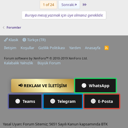
Last
1 of 24
Sonraki
Buraya mesaj yazmak için üye olmanız gereklidir.
Forumlar
Klasik
Türkçe (TR)
İletişim
Koşullar
Gizlilik Politikası
Yardım
Anasayfa
R
S
S
Forum software by XenForo™
© 2010-2019 XenForo Ltd.
Kalabalık Yalnızlık
Büyük Forum
🟢
📢 REKLAM VE İLETIŞIM
WhatsApp
🟣
🔵
🔴
Teams
Telegram
E-Posta
Yasal Uyarı: Forum Sitemiz; 5651 Sayılı Kanun kapsamında BTK