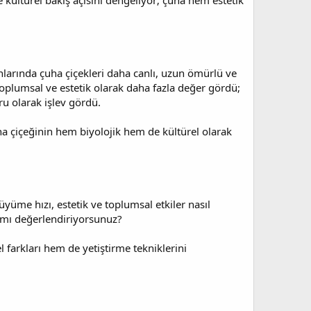
e kültürel bakış açısını dengeliyor; çuha hem estetik
arında çuha çiçekleri daha canlı, uzun ömürlü ve
 toplumsal ve estetik olarak daha fazla değer gördü;
u olarak işlev gördü.
uha çiçeğinin hem biyolojik hem de kültürel olarak
üyüme hızı, estetik ve toplumsal etkiler nasıl
k mı değerlendiriyorsunuz?
 farkları hem de yetiştirme tekniklerini