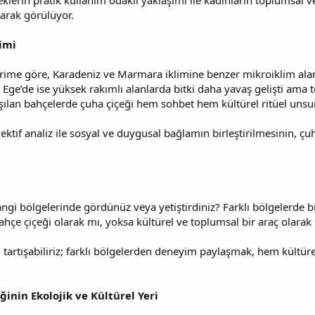
keklerin pratik kullanım odaklı yaklaşımı ile kadınların toplumsal v
larak görülüyor.
imi
e göre, Karadeniz ve Marmara iklimine benzer mikroiklim alanl
u. Ege’de ise yüksek rakımlı alanlarda bitki daha yavaş gelişti ama
şılan bahçelerde çuha çiçeği hem sohbet hem kültürel ritüel unsur
ektif analiz ile sosyal ve duygusal bağlamın birleştirilmesinin, ç
angi bölgelerinde gördünüz veya yetiştirdiniz? Farklı bölgelerde b
ahçe çiçeği olarak mı, yoksa kültürel ve toplumsal bir araç olara
artışabiliriz; farklı bölgelerden deneyim paylaşmak, hem kültürel
inin Ekolojik ve Kültürel Yeri