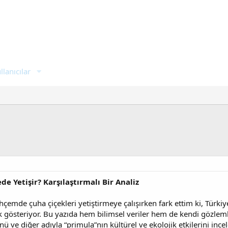
llanıcılar
e Yetişir? Karşılaştırmalı Bir Analiz
mde çuha çiçekleri yetiştirmeye çalışırken fark ettim ki, Türkiye’d
lik gösteriyor. Bu yazıda hem bilimsel veriler hem de kendi gözlem
ü ve diğer adıyla “primula”nın kültürel ve ekolojik etkilerini inc