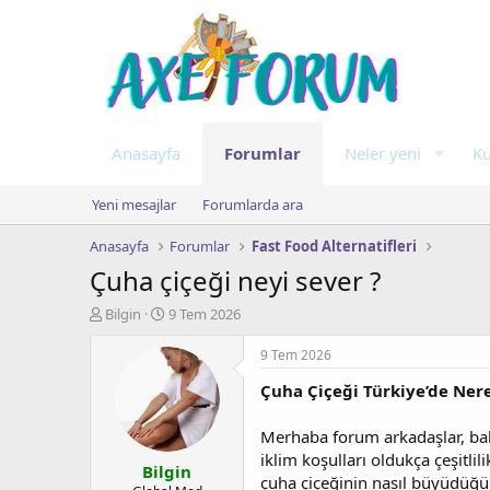
Anasayfa
Forumlar
Neler yeni
Ku
Yeni mesajlar
Forumlarda ara
Anasayfa
Forumlar
Fast Food Alternatifleri
Çuha çiçeği neyi sever ?
K
B
Bilgin
9 Tem 2026
o
a
n
ş
9 Tem 2026
u
l
Çuha Çiçeği Türkiye’de Nered
y
a
u
n
b
g
Merhaba forum arkadaşlar, bahçe
a
ı
iklim koşulları oldukça çeşitli
Bilgin
ş
ç
çuha çiçeğinin nasıl büyüdüğün