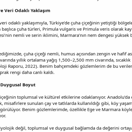
ve Veri Odaklı Yaklaşım
veri odaklı yaklaşımıyla, Türkiye’de çuha çiçeğinin yetiştiği bölgel
 başlıca çuha türleri, Primula vulgaris ve Primula veris olarak kayd
gesi’nin nemli ve serin iklimini, Marmara’nın nem dengesi yüksek 
lediğimizde, çuha çiçeği nemli, humus açısından zengin ve hafif as
ivarında yıllık ortalama yağış 1,500–2,500 mm civarında, sıcaklık 
ji Raporu, 2022). Benim bahçemdeki gözlemlerim de bu verilerle 
aprak rengi daha canlı kaldı.
e Duygusal Boyut
çiçeğinin toplumsal ve kültürel etkilerine odaklanıyor. Anadolu’da
ek, misafirlere sunulan çay ve tatlılarda kullanıldığı gibi, köy yaş
a görülüyor. Benim gözlemlerimde, özellikle Ege ve Marmara köyle
yor.
iyolojik değil, toplumsal ve duygusal bağlamda da değerini ortay