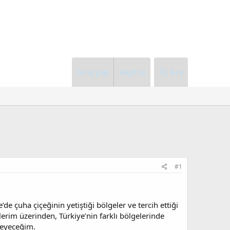
Giriş yap
Kayıt ol
Ara
#1
e çuha çiçeğinin yetiştiği bölgeler ve tercih ettiği
lerim üzerinden, Türkiye’nin farklı bölgelerinde
eleyeceğim.