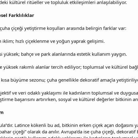
deki kültürel ritüeller ve topluluk etkileşimleri anlaşılabiliyor.
sel Farklılıklar
çuha çiçeği yetiştirme koşulları arasında belirgin farklar var:
n iklim; hızlı çiçeklenme ve yoğun yaprak gelişimi.
yüksek; bahçe ve park alanlarında estetik kullanım yaygın.
 yüksek rakımlı alanlar tercih ediliyor; toplumsal ve kültürel bağ
ısa büyüme sezonu; çuha genellikle dekoratif amaçla yetiştiriliy
jektif ve veri odaklı yaklaşımı ile kadınların toplumsal ve duygusa
iştirme başarısını artırırken, sosyal ve kültürel değerler bitkinin an
am
la”dır. Latince kökenli bu ad, bitkinin erken çiçek açan doğasını y
ahar çiçeği” olarak da anılır. Avrupa’da ise çuha çiçeği, dekoratif b