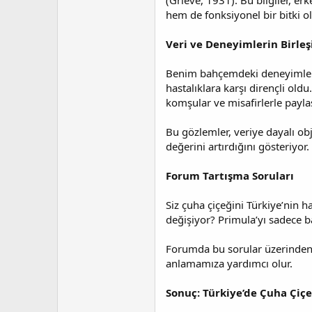
(Grieve, 1931). Bu bilgiler, er
hem de fonksiyonel bir bitki o
Veri ve Deneyimlerin Birleş
Benim bahçemdeki deneyimlerim
hastalıklara karşı dirençli old
komşular ve misafirlerle payla
Bu gözlemler, veriye dayalı obj
değerini artırdığını gösteriyor.
Forum Tartışma Soruları
Siz çuha çiçeğini Türkiye’nin h
değişiyor? Primula’yı sadece b
Forumda bu sorular üzerinden t
anlamamıza yardımcı olur.
Sonuç: Türkiye’de Çuha Çiçeğ