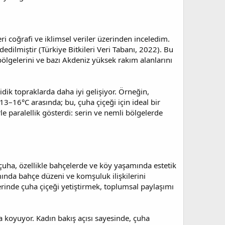
eri coğrafi ve iklimsel veriler üzerinden inceledim.
edilmiştir (Türkiye Bitkileri Veri Tabanı, 2022). Bu
bölgelerini ve bazı Akdeniz yüksek rakım alanlarını
idik topraklarda daha iyi gelişiyor. Örneğin,
13–16°C arasında; bu, çuha çiçeği için ideal bir
paralellik gösterdi: serin ve nemli bölgelerde
 çuha, özellikle bahçelerde ve köy yaşamında estetik
amında bahçe düzeni ve komşuluk ilişkilerini
rinde çuha çiçeği yetiştirmek, toplumsal paylaşımı
a koyuyor. Kadın bakış açısı sayesinde, çuha