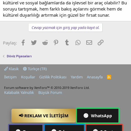
kültürel ve sosyal bağlamlarda da işlevsel bir araç olabilir? Bu
soruyu tartışmak, hem farklı bakış açılarını görmek hem de
kültürel duyarlılığı artırmak için güzel bir fırsat sunar.
Cevap yazmak için giriş yap yada kayıt ol.
Facebook
Twitter
Reddit
Pinterest
Tumblr
WhatsApp
E-posta
Link
Paylaş:
Döviz Piyasaları
Klasik
Türkçe (TR)
İletişim
Koşullar
Gizlilik Politikası
Yardım
Anasayfa
R
S
S
Forum software by XenForo™
© 2010-2019 XenForo Ltd.
Kalabalık Yalnızlık
Büyük Forum
🟢
📢 REKLAM VE İLETIŞIM
WhatsApp