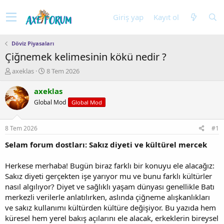
Giriş yap
Kayıt ol
Döviz Piyasaları
Çiğnemek kelimesinin kökü nedir ?
K
B
axeklas
8 Tem 2026
o
a
n
ş
axeklas
u
l
Global Mod
Global Mod
y
a
u
n
b
g
8 Tem 2026
#1
a
ı
ş
ç
Selam forum dostları: Sakız diyeti ve kültürel mercek
l
t
a
a
Herkese merhaba! Bugün biraz farklı bir konuyu ele alacağız:
t
r
Sakız diyeti gerçekten işe yarıyor mu ve bunu farklı kültürler
a
i
nasıl algılıyor? Diyet ve sağlıklı yaşam dünyası genellikle Batı
n
h
merkezli verilerle anlatılırken, aslında çiğneme alışkanlıkları
i
ve sakız kullanımı kültürden kültüre değişiyor. Bu yazıda hem
küresel hem yerel bakış açılarını ele alacak, erkeklerin bireysel