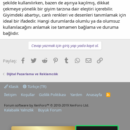
şekilde kullanılırken, bazen de aşırıya kaçılmış, dikkat
çekmeye yönelik bir giyim tarzına dair eleştiri içerebilir.
Giyimdeki abartıyı, canlı renkleri ve desenleri tanımlamak için
ideal bir ifadedir. Hangi durumlarda olumlu ya da olumsuz
kullanılacağını anlamak ise tamamen bağlama ve duruma
bağlıdır.
Cevap yazmak için giriş yap yada kayıt ol.
Facebook
Twitter
Reddit
Pinterest
Tumblr
WhatsApp
E-posta
Link
Paylaş:
Dijital Pazarlama ve Reklamcılık
Klasik
Türkçe (TR)
İletişim
Koşullar
Gizlilik Politikası
Yardım
Anasayfa
R
S
S
Forum software by XenForo™
© 2010-2019 XenForo Ltd.
Kalabalık Yalnızlık
Büyük Forum