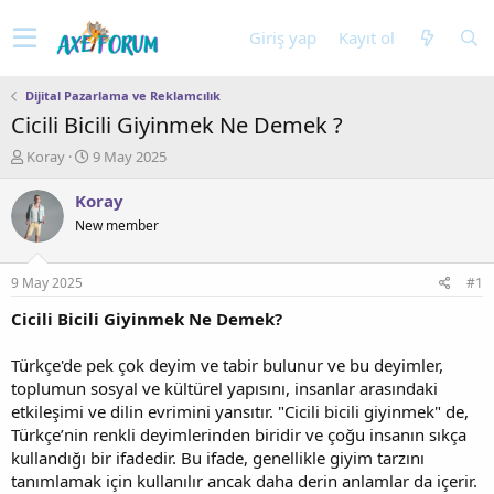
Giriş yap
Kayıt ol
Dijital Pazarlama ve Reklamcılık
Cicili Bicili Giyinmek Ne Demek ?
K
B
Koray
9 May 2025
o
a
n
ş
Koray
u
l
New member
y
a
u
n
b
g
9 May 2025
#1
a
ı
ş
ç
Cicili Bicili Giyinmek Ne Demek?
l
t
a
a
Türkçe'de pek çok deyim ve tabir bulunur ve bu deyimler,
t
r
toplumun sosyal ve kültürel yapısını, insanlar arasındaki
a
i
etkileşimi ve dilin evrimini yansıtır. "Cicili bicili giyinmek" de,
n
h
Türkçe’nin renkli deyimlerinden biridir ve çoğu insanın sıkça
i
kullandığı bir ifadedir. Bu ifade, genellikle giyim tarzını
tanımlamak için kullanılır ancak daha derin anlamlar da içerir.