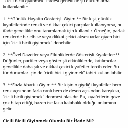
"Cicili bicili giyinmek" ifadesi genellikle şu durumlarda
kullanılabilir:
1. **Günlük Hayatta Gösterişli Giyim:** Bir kişi, günlük
kıyafetlerinde renkli ve dikkat çekici parçalar kullanıyorsa, bu
ifade genellikle onu tanımlamak için kullanılır. Örneğin, parlak
renklerde bir elbise veya dikkat çekici aksesuarlar giyen biri
için "cicili bicili giyinmek" denebilir.
2. **Özel Davetler veya Etkinliklerde Gösterişli Kıyafetler:**
Düğünler, partiler veya gösterişli etkinliklerde, katılımcılar
genellikle daha şık ve dikkat çekici kıyafetler tercih eder. Bu
tür durumlar için de "cicili bicili giyinmek" tabiri kullanılabilir.
3. **Fazla Abartılı Giyim:** Bir kişinin giydiği kıyafetler hem
renk açısından fazla canlı hem de desen açısından karışıksa,
"cicili bicili giyinmek" denmesi olasıdır. Bu, kıyafetlerin göze
çok hitap ettiği, bazen ise fazla kalabalık olduğu anlamına
gelir.
Cicili Bicili Giyinmek Olumlu Bir İfade Mi?