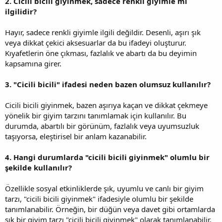
2. Cicili bicili giyinmek, sadece renkli giyimle mi
ilgilidir?
Hayır, sadece renkli giyimle ilgili değildir. Desenli, aşırı şık
veya dikkat çekici aksesuarlar da bu ifadeyi oluşturur.
Kıyafetlerin öne çıkması, fazlalık ve abartı da bu deyimin
kapsamına girer.
3. "Cicili bicili" ifadesi neden bazen olumsuz kullanılır?
Cicili bicili giyinmek, bazen aşırıya kaçan ve dikkat çekmeye
yönelik bir giyim tarzını tanımlamak için kullanılır. Bu
durumda, abartılı bir görünüm, fazlalık veya uyumsuzluk
taşıyorsa, eleştirisel bir anlam kazanabilir.
4. Hangi durumlarda "cicili bicili giyinmek" olumlu bir
şekilde kullanılır?
Özellikle sosyal etkinliklerde şık, uyumlu ve canlı bir giyim
tarzı, "cicili bicili giyinmek" ifadesiyle olumlu bir şekilde
tanımlanabilir. Örneğin, bir düğün veya davet gibi ortamlarda
şık bir giyim tarzı "cicili bicili giyinmek" olarak tanımlanabilir.