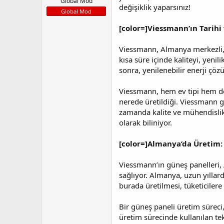
l
t
Global Mod
değişiklik yaparsınız!
a
a
Global Mod
t
r
a
i
[color=]Viessmann’ın Tarihi 
n
h
i
Viessmann, Almanya merkezli, d
kısa süre içinde kaliteyi, yeni
sonra, yenilenebilir enerji çö
Viessmann, hem ev tipi hem de 
nerede üretildiği. Viessmann g
zamanda kalite ve mühendislik
olarak biliniyor.
[color=]Almanya’da Üretim: K
Viessmann’ın güneş panelleri, A
sağlıyor. Almanya, uzun yıllard
burada üretilmesi, tüketiciler
Bir güneş paneli üretim süreci,
üretim sürecinde kullanılan te