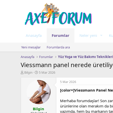
Anasayfa
Forumlar
Neler yeni
Ku
Yeni mesajlar
Forumlarda ara
Anasayfa
Forumlar
Yüz Yoga ve Yüz Bakımı Teknikler
Viessmann panel nerede üretiliy
K
B
Bilgin
5 Mar 2026
o
a
n
ş
5 Mar 2026
u
l
[color=]Viessmann Panel Ner
y
a
u
n
b
g
Merhaba forumdaşlar! Son zaman
a
ı
ürünlerine olan merakım da büy
Bilgin
ş
ç
yazımda, hem bu markanın tarihi