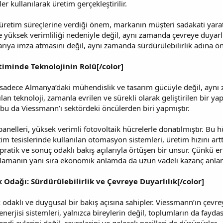
r kullanılarak üretim gerçekleştirilir.
 üretim süreçlerine verdiği önem, markanın müşteri sadakati yar
ce yüksek verimliliği nedeniyle değil, aynı zamanda çevreye duyarl
arıya imza atmasını değil, aynı zamanda sürdürülebilirlik adına ö
timinde Teknolojinin Rolü[/color]
sadece Almanya’daki mühendislik ve tasarım gücüyle değil, aynı z
an teknoloji, zamanla evrilen ve sürekli olarak geliştirilen bir yap
e bu da Viessmann’ı sektördeki öncülerden biri yapmıştır.
elleri, yüksek verimli fotovoltaik hücrelerle donatılmıştır. Bu hü
etim tesislerinde kullanılan otomasyon sistemleri, üretim hızını 
n pratik ve sonuç odaklı bakış açılarıyla örtüşen bir unsur. Çünkü erk
ağlamanın yanı sıra ekonomik anlamda da uzun vadeli kazanç anlam
 Odağı: Sürdürülebilirlik ve Çevreye Duyarlılık[/color]
k odaklı ve duygusal bir bakış açısına sahipler. Viessmann’ın çevrey
rjisi sistemleri, yalnızca bireylerin değil, toplumların da faydası