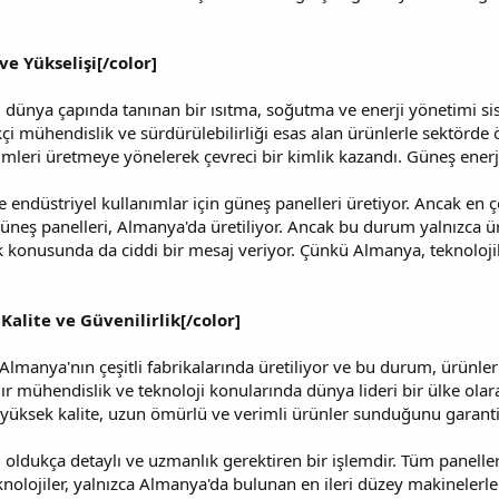
ve Yükselişi[/color]
ünya çapında tanınan bir ısıtma, soğutma ve enerji yönetimi siste
likçi mühendislik ve sürdürülebilirliği esas alan ürünlerle sektörde
zümleri üretmeye yönelerek çevreci bir kimlik kazandı. Güneş ener
endüstriyel kullanımlar için güneş panelleri üretiyor. Ancak en ç
üneş panelleri, Almanya'da üretiliyor. Ancak bu durum yalnızca üre
 konusunda da ciddi bir mesaj veriyor. Çünkü Almanya, teknolojik
alite ve Güvenilirlik[/color]
lmanya'nın çeşitli fabrikalarında üretiliyor ve bu durum, ürünleri
ır mühendislik ve teknoloji konularında dünya lideri bir ülke olar
e yüksek kalite, uzun ömürlü ve verimli ürünler sunduğunu garanti
 oldukça detaylı ve uzmanlık gerektiren bir işlemdir. Tüm paneller,
knolojiler, yalnızca Almanya'da bulunan en ileri düzey makinelerle