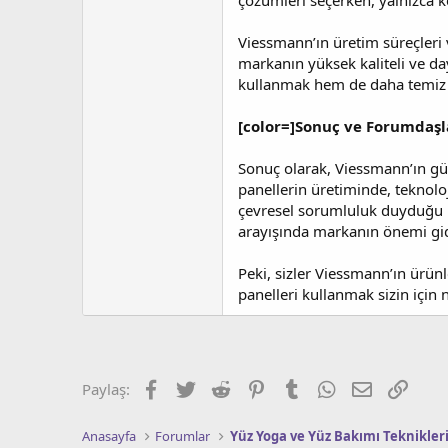
çözümleri seçerken, yalnızca ke
Viessmann’ın üretim süreçleri v
markanın yüksek kaliteli ve day
kullanmak hem de daha temiz bi
[color=]Sonuç ve Forumdaşla
Sonuç olarak, Viessmann’ın güne
panellerin üretiminde, teknolo
çevresel sorumluluk duyduğu ih
arayışında markanın önemi gi
Peki, sizler Viessmann’ın ürünl
panelleri kullanmak sizin için
Facebook
Twitter
Reddit
Pinterest
Tumblr
WhatsApp
E-posta
Link
Paylaş:
Anasayfa
Forumlar
Yüz Yoga ve Yüz Bakımı Teknikler