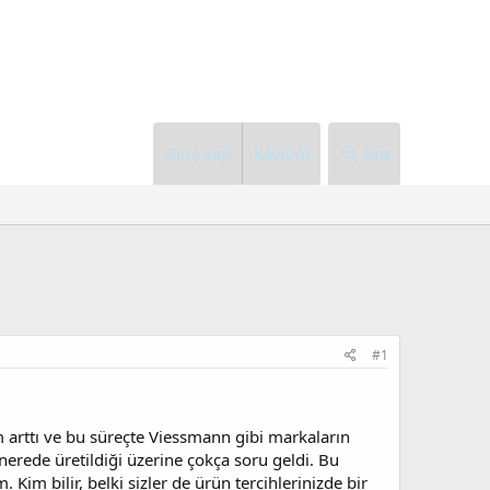
Giriş yap
Kayıt ol
Ara
#1
m arttı ve bu süreçte Viessmann gibi markaların
nerede üretildiği üzerine çokça soru geldi. Bu
Kim bilir, belki sizler de ürün tercihlerinizde bir