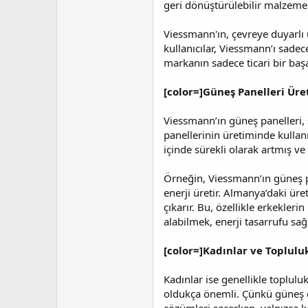
geri dönüştürülebilir malzemele
Viessmann'ın, çevreye duyarlı
kullanıcılar, Viessmann’ı sade
markanın sadece ticari bir baş
[color=]Güneş Panelleri Üre
Viessmann’ın güneş panelleri, 
panellerinin üretiminde kullanıl
içinde sürekli olarak artmış v
Örneğin, Viessmann’ın güneş pan
enerji üretir. Almanya’daki ür
çıkarır. Bu, özellikle erkekleri
alabilmek, enerji tasarrufu s
[color=]Kadınlar ve Topluluk
Kadınlar ise genellikle toplulu
oldukça önemli. Çünkü güneş ene