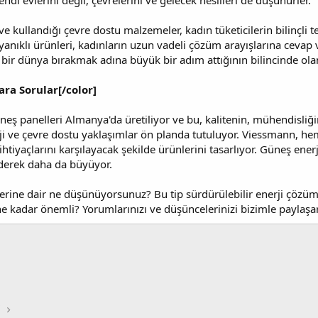
ndi evlerini değil, çevrelerini ve gelecek nesilleri de düşünürler.
e kullandığı çevre dostu malzemeler, kadın tüketicilerin bilinçli t
anıklı ürünleri, kadınların uzun vadeli çözüm arayışlarına cevap v
r dünya bırakmak adına büyük bir adım attığının bilincinde olan k
ra Sorular[/color]
ş panelleri Almanya'da üretiliyor ve bu, kalitenin, mühendisliğin 
ji ve çevre dostu yaklaşımlar ön planda tutuluyor. Viessmann, hem
tiyaçlarını karşılayacak şekilde ürünlerini tasarlıyor. Güneş ener
derek daha da büyüyor.
erine dair ne düşünüyorsunuz? Bu tip sürdürülebilir enerji çözümle
 ne kadar önemli? Yorumlarınızı ve düşüncelerinizi bizimle paylaş
i