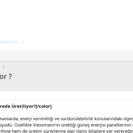
llanıcılar
i
or ?
ede Üretiliyor?[/color]
larda, enerji verimliliği ve sürdürülebilirlik konularındaki ilgi
üdü. Özellikle Viessmann’ın ürettiği güneş enerjisi panellerinin 
ne hem de üretim süreçlerine dair ilginç bilgilere yer vereceğim. 