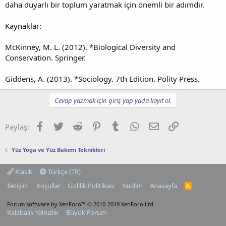
daha duyarlı bir toplum yaratmak için önemli bir adımdır.
Kaynaklar:
McKinney, M. L. (2012). *Biological Diversity and
Conservation. Springer.
Giddens, A. (2013). *Sociology. 7th Edition. Polity Press.
Cevap yazmak için giriş yap yada kayıt ol.
Facebook
Twitter
Reddit
Pinterest
Tumblr
WhatsApp
E-posta
Link
Paylaş:
Yüz Yoga ve Yüz Bakımı Teknikleri
Klasik
Türkçe (TR)
İletişim
Koşullar
Gizlilik Politikası
Yardım
Anasayfa
R
S
S
Forum software by XenForo™
© 2010-2019 XenForo Ltd.
Kalabalık Yalnızlık
Büyük Forum