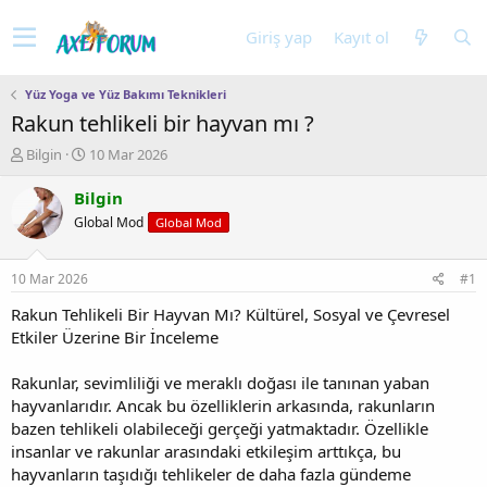
Giriş yap
Kayıt ol
Yüz Yoga ve Yüz Bakımı Teknikleri
Rakun tehlikeli bir hayvan mı ?
K
B
Bilgin
10 Mar 2026
o
a
n
ş
Bilgin
u
l
Global Mod
Global Mod
y
a
u
n
b
g
10 Mar 2026
#1
a
ı
ş
ç
Rakun Tehlikeli Bir Hayvan Mı? Kültürel, Sosyal ve Çevresel
l
t
Etkiler Üzerine Bir İnceleme
a
a
t
r
Rakunlar, sevimliliği ve meraklı doğası ile tanınan yaban
a
i
hayvanlarıdır. Ancak bu özelliklerin arkasında, rakunların
n
h
bazen tehlikeli olabileceği gerçeği yatmaktadır. Özellikle
i
insanlar ve rakunlar arasındaki etkileşim arttıkça, bu
hayvanların taşıdığı tehlikeler de daha fazla gündeme