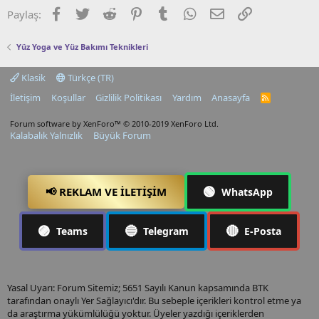
Facebook
Twitter
Reddit
Pinterest
Tumblr
WhatsApp
E-posta
Link
Paylaş:
Yüz Yoga ve Yüz Bakımı Teknikleri
Klasik
Türkçe (TR)
İletişim
Koşullar
Gizlilik Politikası
Yardım
Anasayfa
R
S
S
Forum software by XenForo™
© 2010-2019 XenForo Ltd.
Kalabalık Yalnızlık
Büyük Forum
🟢
📢 REKLAM VE İLETIŞIM
WhatsApp
🟣
🔵
🔴
Teams
Telegram
E-Posta
Yasal Uyarı: Forum Sitemiz; 5651 Sayılı Kanun kapsamında BTK
tarafından onaylı Yer Sağlayıcı'dır. Bu sebeple içerikleri kontrol etme ya
da araştırma yükümlülüğü yoktur. Üyeler yazdığı içeriklerden