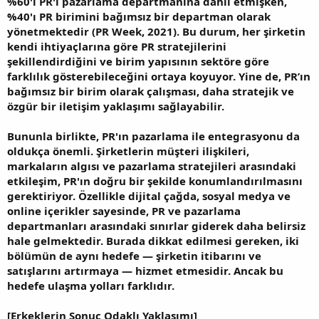
%60'ı PR'ı pazarlama departmanına dahil etmişken,
%40'ı PR birimini bağımsız bir departman olarak
yönetmektedir (PR Week, 2021). Bu durum, her şirketin
kendi ihtiyaçlarına göre PR stratejilerini
şekillendirdiğini ve birim yapısının sektöre göre
farklılık gösterebileceğini ortaya koyuyor. Yine de, PR’ın
bağımsız bir birim olarak çalışması, daha stratejik ve
özgür bir iletişim yaklaşımı sağlayabilir.
Bununla birlikte, PR'ın pazarlama ile entegrasyonu da
oldukça önemli. Şirketlerin müşteri ilişkileri,
markaların algısı ve pazarlama stratejileri arasındaki
etkileşim, PR'ın doğru bir şekilde konumlandırılmasını
gerektiriyor. Özellikle dijital çağda, sosyal medya ve
online içerikler sayesinde, PR ve pazarlama
departmanları arasındaki sınırlar giderek daha belirsiz
hale gelmektedir. Burada dikkat edilmesi gereken, iki
bölümün de aynı hedefe — şirketin itibarını ve
satışlarını artırmaya — hizmet etmesidir. Ancak bu
hedefe ulaşma yolları farklıdır.
[Erkeklerin Sonuç Odaklı Yaklaşımı]