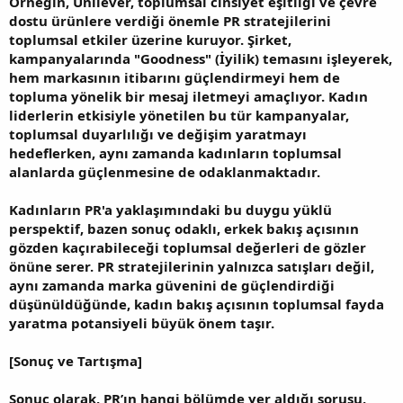
Örneğin, Unilever, toplumsal cinsiyet eşitliği ve çevre
dostu ürünlere verdiği önemle PR stratejilerini
toplumsal etkiler üzerine kuruyor. Şirket,
kampanyalarında "Goodness" (İyilik) temasını işleyerek,
hem markasının itibarını güçlendirmeyi hem de
topluma yönelik bir mesaj iletmeyi amaçlıyor. Kadın
liderlerin etkisiyle yönetilen bu tür kampanyalar,
toplumsal duyarlılığı ve değişim yaratmayı
hedeflerken, aynı zamanda kadınların toplumsal
alanlarda güçlenmesine de odaklanmaktadır.
Kadınların PR'a yaklaşımındaki bu duygu yüklü
perspektif, bazen sonuç odaklı, erkek bakış açısının
gözden kaçırabileceği toplumsal değerleri de gözler
önüne serer. PR stratejilerinin yalnızca satışları değil,
aynı zamanda marka güvenini de güçlendirdiği
düşünüldüğünde, kadın bakış açısının toplumsal fayda
yaratma potansiyeli büyük önem taşır.
[Sonuç ve Tartışma]
Sonuç olarak, PR’ın hangi bölümde yer aldığı sorusu,