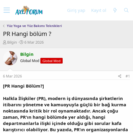
Giriş yap
Kayıt ol
Yüz Yoga ve Yüz Bakımı Teknikleri
PR Hangi bölüm ?
K
B
Bilgin
6 Mar 2026
o
a
n
ş
Bilgin
u
l
Global Mod
Global Mod
y
a
u
n
b
g
6 Mar 2026
#1
a
ı
ş
ç
[PR Hangi Bölüm?]
l
t
a
a
Halkla İlişkiler (PR), modern iş dünyasında şirketlerin
t
r
itibarını yönetme ve kamuoyuyla güçlü bir bağ kurma
a
i
noktasında kritik bir rol oynamaktadır. Ancak çoğu
n
h
zaman, PR'ın hangi bölümde yer aldığı, hangi
i
departmanlarla ilişki içinde olduğu gibi sorular kafa
karıştırıcı olabiliyor. Bu yazıda, PR’ın organizasyonlarda