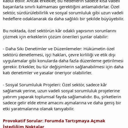
kabul edilir. Ancak erkekler, bu hedeflerin sadece kısa vadeli
başarılarla sınırlı kalmaması gerektiğini anlamalıdırlar. Özel
sektör, sürdürülebilirlik ve sosyal sorumluluk gibi uzun vadeli
hedeflere odaklanarak da daha sağlıklı bir şekilde büyüyebilir.
Bu noktada, özel sektörün kâr odaklı yapısının sorunlarını
çözmek için erkeklerin çözüm önerileri şunlar olabilir:
- Daha Sıkı Denetimler ve Düzenlemeler: Hükümetin özel
sektörü denetlemesi, işçi hakları, çevre kirliliği ve etik dışı
uygulamalar gibi konularda daha fazla düzenleme getirilmesi
gerekir. Erkekler, bu tür değişimlerin sağlanabilmesi için daha
katı denetimler ve yasalar öneriyor olabilirler.
- Sosyal Sorumluluk Projeleri: Özel sektör, sadece kâr
sağlamak yerine, uzun vadeli sosyal sorumluluk projelerine
yatırım yaparak toplumsal fayda sağlamalıdır. Bu, şirketlerin
sadece gelir elde etme amacını aşmalarına ve daha geniş bir
etki yaratmalarına olanak tanıyabilir.
Provokatif Sorular: Forumda Tartışmaya Açmak
İstediğim Noktalar