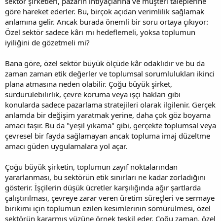
sektör şirketleri, pazarın ihtiyaçlarına ve müşteri taleplerine
göre hareket ederler. Bu, birçok açıdan verimlilik sağlamak
anlamına gelir. Ancak burada önemli bir soru ortaya çıkıyor:
Özel sektör sadece kârı mı hedeflemeli, yoksa toplumun
iyiliğini de gözetmeli mi?
Bana göre, özel sektör büyük ölçüde kâr odaklıdır ve bu da
zaman zaman etik değerler ve toplumsal sorumlulukları ikinci
plana atmasına neden olabilir. Çoğu büyük şirket,
sürdürülebilirlik, çevre koruma veya işçi hakları gibi
konularda sadece pazarlama stratejileri olarak ilgilenir. Gerçek
anlamda bir değişim yaratmak yerine, daha çok göz boyama
amacı taşır. Bu da "yeşil yıkama" gibi, gerçekte toplumsal veya
çevresel bir fayda sağlamayan ancak topluma imaj düzeltme
amacı güden uygulamalara yol açar.
Çoğu büyük şirketin, toplumun zayıf noktalarından
yararlanması, bu sektörün etik sınırları ne kadar zorladığını
gösterir. İşçilerin düşük ücretler karşılığında ağır şartlarda
çalıştırılması, çevreye zarar veren üretim süreçleri ve sermaye
birikimi için toplumun ezilen kesimlerinin sömürülmesi, özel
sektörün kararmış yüzüne örnek teşkil eder. Çoğu zaman, özel