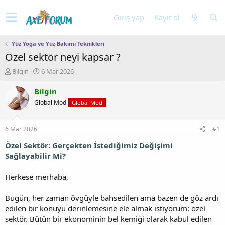
Giriş yap
Kayıt ol
Yüz Yoga ve Yüz Bakımı Teknikleri
Özel sektör neyi kapsar ?
K
B
Bilgin
6 Mar 2026
o
a
n
ş
Bilgin
u
l
Global Mod
Global Mod
y
a
u
n
b
g
6 Mar 2026
#1
a
ı
ş
ç
Özel Sektör: Gerçekten İstediğimiz Değişimi
l
t
Sağlayabilir Mi?
a
a
t
r
Herkese merhaba,
a
i
n
h
Bugün, her zaman övgüyle bahsedilen ama bazen de göz ardı
i
edilen bir konuyu derinlemesine ele almak istiyorum: özel
sektör. Bütün bir ekonominin bel kemiği olarak kabul edilen