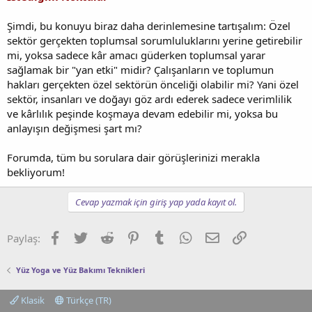
Şimdi, bu konuyu biraz daha derinlemesine tartışalım: Özel
sektör gerçekten toplumsal sorumluluklarını yerine getirebilir
mi, yoksa sadece kâr amacı güderken toplumsal yarar
sağlamak bir "yan etki" midir? Çalışanların ve toplumun
hakları gerçekten özel sektörün önceliği olabilir mi? Yani özel
sektör, insanları ve doğayı göz ardı ederek sadece verimlilik
ve kârlılık peşinde koşmaya devam edebilir mi, yoksa bu
anlayışın değişmesi şart mı?
Forumda, tüm bu sorulara dair görüşlerinizi merakla
bekliyorum!
Cevap yazmak için giriş yap yada kayıt ol.
Facebook
Twitter
Reddit
Pinterest
Tumblr
WhatsApp
E-posta
Link
Paylaş:
Yüz Yoga ve Yüz Bakımı Teknikleri
Klasik
Türkçe (TR)