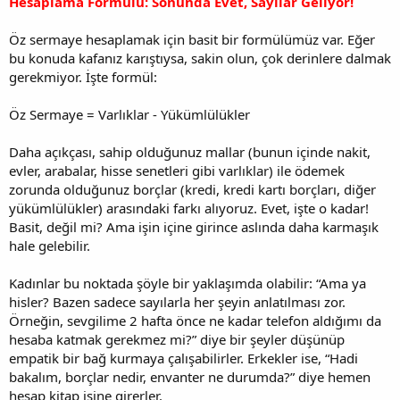
Hesaplama Formülü: Sonunda Evet, Sayılar Geliyor!
Öz sermaye hesaplamak için basit bir formülümüz var. Eğer
bu konuda kafanız karıştıysa, sakin olun, çok derinlere dalmak
gerekmiyor. İşte formül:
Öz Sermaye = Varlıklar - Yükümlülükler
Daha açıkçası, sahip olduğunuz mallar (bunun içinde nakit,
evler, arabalar, hisse senetleri gibi varlıklar) ile ödemek
zorunda olduğunuz borçlar (kredi, kredi kartı borçları, diğer
yükümlülükler) arasındaki farkı alıyoruz. Evet, işte o kadar!
Basit, değil mi? Ama işin içine girince aslında daha karmaşık
hale gelebilir.
Kadınlar bu noktada şöyle bir yaklaşımda olabilir: “Ama ya
hisler? Bazen sadece sayılarla her şeyin anlatılması zor.
Örneğin, sevgilime 2 hafta önce ne kadar telefon aldığımı da
hesaba katmak gerekmez mi?” diye bir şeyler düşünüp
empatik bir bağ kurmaya çalışabilirler. Erkekler ise, “Hadi
bakalım, borçlar nedir, envanter ne durumda?” diye hemen
hesap kitap işine girerler.