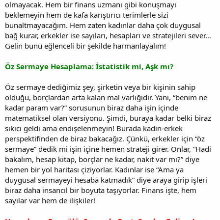
olmayacak. Hem bir finans uzmanı gibi konuşmayı
beklemeyin hem de kafa karıştırıcı terimlerle sizi
bunaltmayacağım. Hem zaten kadınlar daha çok duygusal
bağ kurar, erkekler ise sayıları, hesapları ve stratejileri sever…
Gelin bunu eğlenceli bir şekilde harmanlayalım!
Öz Sermaye Hesaplama: İstatistik mi, Aşk mı?
Öz sermaye dediğimiz şey, şirketin veya bir kişinin sahip
olduğu, borçlardan arta kalan mal varlığıdır. Yani, “benim ne
kadar param var?” sorusunun biraz daha işin içinde
matematiksel olan versiyonu. Şimdi, buraya kadar belki biraz
sıkıcı geldi ama endişelenmeyin! Burada kadın-erkek
perspektifinden de biraz bakacağız. Çünkü, erkekler için “öz
sermaye” dedik mi işin içine hemen strateji girer. Onlar, “Hadi
bakalım, hesap kitap, borçlar ne kadar, nakit var mı?” diye
hemen bir yol haritası çiziyorlar. Kadınlar ise “Ama ya
duygusal sermayeyi hesaba katmadık” diye araya girip işleri
biraz daha insancıl bir boyuta taşıyorlar. Finans işte, hem
sayılar var hem de ilişkiler!