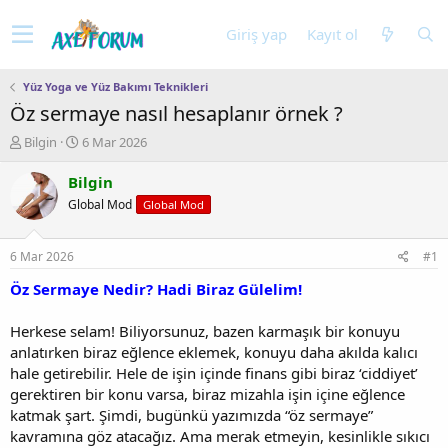
Giriş yap
Kayıt ol
Yüz Yoga ve Yüz Bakımı Teknikleri
Öz sermaye nasıl hesaplanır örnek ?
K
B
Bilgin
6 Mar 2026
o
a
n
ş
Bilgin
u
l
Global Mod
Global Mod
y
a
u
n
b
g
6 Mar 2026
#1
a
ı
ş
ç
Öz Sermaye Nedir? Hadi Biraz Gülelim!
l
t
a
a
Herkese selam! Biliyorsunuz, bazen karmaşık bir konuyu
t
r
anlatırken biraz eğlence eklemek, konuyu daha akılda kalıcı
a
i
hale getirebilir. Hele de işin içinde finans gibi biraz ‘ciddiyet’
n
h
gerektiren bir konu varsa, biraz mizahla işin içine eğlence
i
katmak şart. Şimdi, bugünkü yazımızda “öz sermaye”
kavramına göz atacağız. Ama merak etmeyin, kesinlikle sıkıcı