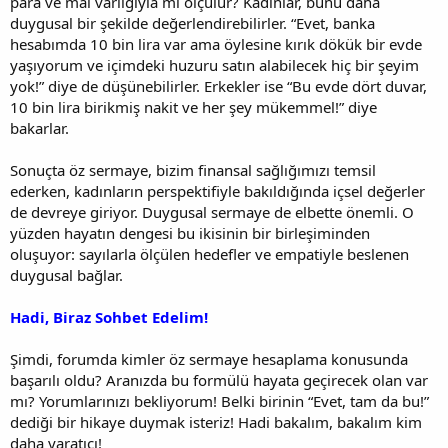
para ve mal varlığıyla mı ölçülür? Kadınlar, bunu daha
duygusal bir şekilde değerlendirebilirler. “Evet, banka
hesabımda 10 bin lira var ama öylesine kırık dökük bir evde
yaşıyorum ve içimdeki huzuru satın alabilecek hiç bir şeyim
yok!” diye de düşünebilirler. Erkekler ise “Bu evde dört duvar,
10 bin lira birikmiş nakit ve her şey mükemmel!” diye
bakarlar.
Sonuçta öz sermaye, bizim finansal sağlığımızı temsil
ederken, kadınların perspektifiyle bakıldığında içsel değerler
de devreye giriyor. Duygusal sermaye de elbette önemli. O
yüzden hayatın dengesi bu ikisinin bir birleşiminden
oluşuyor: sayılarla ölçülen hedefler ve empatiyle beslenen
duygusal bağlar.
Hadi, Biraz Sohbet Edelim!
Şimdi, forumda kimler öz sermaye hesaplama konusunda
başarılı oldu? Aranızda bu formülü hayata geçirecek olan var
mı? Yorumlarınızı bekliyorum! Belki birinin “Evet, tam da bu!”
dediği bir hikaye duymak isteriz! Hadi bakalım, bakalım kim
daha yaratıcı!