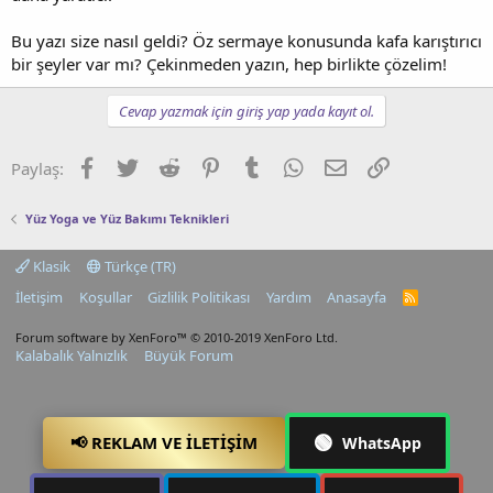
Bu yazı size nasıl geldi? Öz sermaye konusunda kafa karıştırıcı
bir şeyler var mı? Çekinmeden yazın, hep birlikte çözelim!
Cevap yazmak için giriş yap yada kayıt ol.
Facebook
Twitter
Reddit
Pinterest
Tumblr
WhatsApp
E-posta
Link
Paylaş:
Yüz Yoga ve Yüz Bakımı Teknikleri
Klasik
Türkçe (TR)
İletişim
Koşullar
Gizlilik Politikası
Yardım
Anasayfa
R
S
S
Forum software by XenForo™
© 2010-2019 XenForo Ltd.
Kalabalık Yalnızlık
Büyük Forum
🟢
📢 REKLAM VE İLETIŞIM
WhatsApp