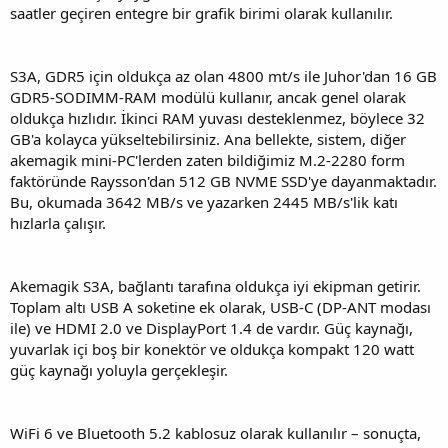
saatler geçiren entegre bir grafik birimi olarak kullanılır.
S3A, GDR5 için oldukça az olan 4800 mt/s ile Juhor'dan 16 GB
GDR5-SODIMM-RAM modülü kullanır, ancak genel olarak
oldukça hızlıdır. İkinci RAM yuvası desteklenmez, böylece 32
GB'a kolayca yükseltebilirsiniz. Ana bellekte, sistem, diğer
akemagik mini-PC'lerden zaten bildiğimiz M.2-2280 form
faktöründe Raysson'dan 512 GB NVME SSD'ye dayanmaktadır.
Bu, okumada 3642 MB/s ve yazarken 2445 MB/s'lik katı
hızlarla çalışır.
Akemagik S3A, bağlantı tarafına oldukça iyi ekipman getirir.
Toplam altı USB A soketine ek olarak, USB-C (DP-ANT modası
ile) ve HDMI 2.0 ve DisplayPort 1.4 de vardır. Güç kaynağı,
yuvarlak içi boş bir konektör ve oldukça kompakt 120 watt
güç kaynağı yoluyla gerçekleşir.
WiFi 6 ve Bluetooth 5.2 kablosuz olarak kullanılır – sonuçta,