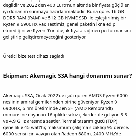
değildir ve 2022'den 400 Euro'nun altında bir fiyata güçlü en
iyi donanım sunmaya hazırlanmaktadır. Buna göre, 16 GB
DDR5 RAM (RAM) ve 512 GB NVME SSD ile eşleştirilmiş bir
Ryzen 9 6900HX var. Testimiz, genel paketin ikna edip
etmediğini ve Ryzen 9'un düşük fiyata rağmen performansını
geliştirip geliştiremeyeceğini gösteriyor.
Üretici bize test cihazı sağladı.
Ekipman: Akemagic S3A hangi donanımı sunar?
Akemagic S3A, Ocak 2022'de ışığı gören AMDS Ryzen-6000
neslinin amiral gemilerinden birine güveniyor. Ryzen 9
6900HX, 6 nm üretiminde Zen 3+ (AMD Rembrandt)
mimarisine dayanan 16 iplikte sekiz çekirdek ile geliyor. 3.3
ve 4.9 GHz arasında saatler. Termal tasarım gücü (TDP)
genellikle 45 watt'tır, maksimum çalışma sıcaklığı 95 derece.
6000 serisi için yaygın olan Radeon 680m, 2400 MHz'de