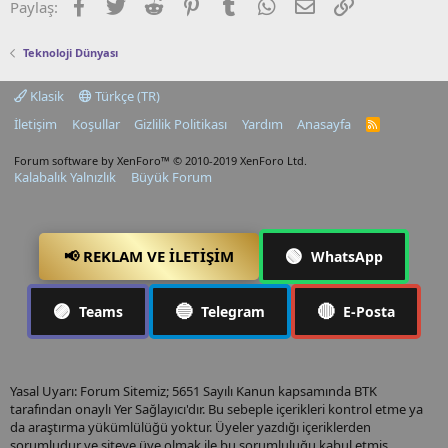
Facebook
Twitter
Reddit
Pinterest
Tumblr
WhatsApp
E-posta
Link
Paylaş:
Teknoloji Dünyası
Klasik
Türkçe (TR)
İletişim
Koşullar
Gizlilik Politikası
Yardım
Anasayfa
R
S
S
Forum software by XenForo™
© 2010-2019 XenForo Ltd.
Kalabalık Yalnızlık
Büyük Forum
🟢
📢 REKLAM VE İLETIŞIM
WhatsApp
🟣
🔵
🔴
Teams
Telegram
E-Posta
Yasal Uyarı: Forum Sitemiz; 5651 Sayılı Kanun kapsamında BTK
tarafından onaylı Yer Sağlayıcı'dır. Bu sebeple içerikleri kontrol etme ya
da araştırma yükümlülüğü yoktur. Üyeler yazdığı içeriklerden
sorumludur ve siteye üye olmak ile bu sorumluluğu kabul etmiş