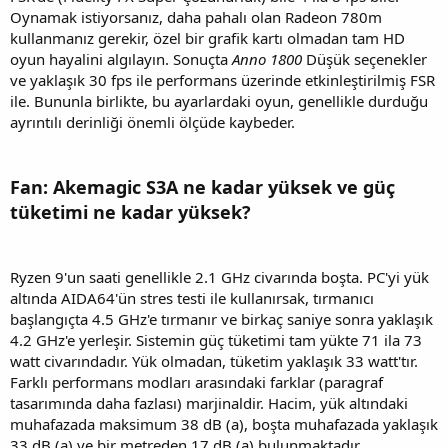
Oynamak istiyorsanız, daha pahalı olan Radeon 780m
kullanmanız gerekir, özel bir grafik kartı olmadan tam HD
oyun hayalini algılayın. Sonuçta
Anno 1800
Düşük seçenekler
ve yaklaşık 30 fps ile performans üzerinde etkinleştirilmiş FSR
ile. Bununla birlikte, bu ayarlardaki oyun, genellikle durduğu
ayrıntılı derinliği önemli ölçüde kaybeder.
Fan: Akemagic S3A ne kadar yüksek ve güç
tüketimi ne kadar yüksek?
Ryzen 9'un saati genellikle 2.1 GHz civarında boşta. PC'yi yük
altında AIDA64'ün stres testi ile kullanırsak, tırmanıcı
başlangıçta 4.5 GHz'e tırmanır ve birkaç saniye sonra yaklaşık
4.2 GHz'e yerleşir. Sistemin güç tüketimi tam yükte 71 ila 73
watt civarındadır. Yük olmadan, tüketim yaklaşık 33 watt'tır.
Farklı performans modları arasındaki farklar (paragraf
tasarımında daha fazlası) marjinaldir. Hacim, yük altındaki
muhafazada maksimum 38 dB (a), boşta muhafazada yaklaşık
33 dB (a) ve bir metreden 17 dB (a) bulunmaktadır.