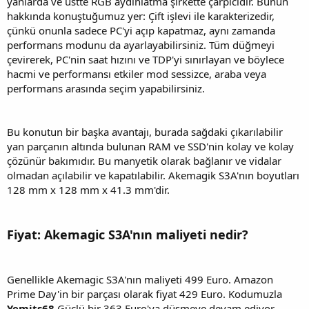
yanlarda ve üstte RGB aydınlatma şirkette çarpıcıdır. Bunun
hakkında konuştuğumuz yer: Çift işlevi ile karakterizedir,
çünkü onunla sadece PC'yi açıp kapatmaz, aynı zamanda
performans modunu da ayarlayabilirsiniz. Tüm düğmeyi
çevirerek, PC'nin saat hızını ve TDP'yi sınırlayan ve böylece
hacmi ve performansı etkiler mod sessizce, araba veya
performans arasında seçim yapabilirsiniz.
Bu konutun bir başka avantajı, burada sağdaki çıkarılabilir
yan parçanın altında bulunan RAM ve SSD'nin kolay ve kolay
çözünür bakımıdır. Bu manyetik olarak bağlanır ve vidalar
olmadan açılabilir ve kapatılabilir. Akemagik S3A'nın boyutları
128 mm x 128 mm x 41.3 mm'dir.
Fiyat: Akemagic S3A'nın maliyeti nedir?
Genellikle Akemagic S3A'nın maliyeti 499 Euro. Amazon
Prime Day'in bir parçası olarak fiyat 429 Euro. Kodumuzla
Yemits68
Güçlü bir 363 Euro'ya düşmeye devam ediyor.