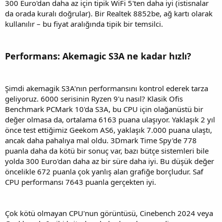
300 Euro'dan daha az için tipik WiFi 5'ten daha iyi (istisnalar
da orada kuralı doğrular). Bir Realtek 8852be, ağ kartı olarak
kullanılır – bu fiyat aralığında tipik bir temsilci.
Performans: Akemagic S3A ne kadar hızlı?
Şimdi akemagik S3A'nın performansını kontrol ederek tarza
geliyoruz. 6000 serisinin Ryzen 9'u nasıl? Klasik Ofis
Benchmark PCMark 10'da S3A, bu CPU için olağanüstü bir
değer olmasa da, ortalama 6163 puana ulaşıyor. Yaklaşık 2 yıl
önce test ettiğimiz Geekom AS6, yaklaşık 7.000 puana ulaştı,
ancak daha pahalıya mal oldu. 3Dmark Time Spy'de 778
puanla daha da kötü bir sonuç var, bazı bütçe sistemleri bile
yolda 300 Euro'dan daha az bir süre daha iyi. Bu düşük değer
öncelikle 672 puanla çok yanlış alan grafiğe borçludur. Saf
CPU performansı 7643 puanla gerçekten iyi.
Çok kötü olmayan CPU'nun görüntüsü, Cinebench 2024 veya