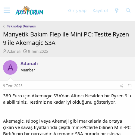
Giriş yap
Kayıt ol
Teknoloji Dünyası
Manyetik Bakım Flep ile Mini PC: Testte Ryzen
9 ile Akemagic S3A
K
B
Adanali
9 Tem 2025
o
a
n
ş
Adanali
A
u
l
Member
y
a
u
n
b
g
9 Tem 2025
#1
a
ı
ş
ç
389 Euro için Akemagic S3A'dan Altıncı Nesilden bir Ryzen 9'u
l
t
alabilirsiniz. Testimiz ne kadar iyi olduğunu gösteriyor.
a
a
t
r
a
i
Akemagic, Nipogi veya Akemaji gibi markalarla da ortaya
n
h
çıkan ve savaş fiyatlarında çeşitli mini-PC'lerle bilinen Mini-PC
i
Birliği'nin bir parçasıdır. Akemagic S3A burada bir istisna