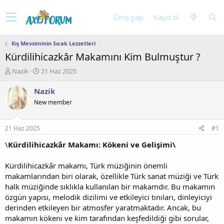
Giriş yap
Kayıt ol
Kış Mevsiminin Sıcak Lezzetleri
Kürdilihicazkâr Makamını Kim Bulmuştur ?
K
B
Nazik
21 Haz 2025
o
a
n
ş
Nazik
u
l
New member
y
a
u
n
b
g
21 Haz 2025
#1
a
ı
ş
ç
\
Kürdilihicazkâr Makamı: Kökeni ve Gelişimi\
l
t
a
a
Kürdilihicazkâr makamı, Türk müziğinin önemli
t
r
makamlarından biri olarak, özellikle Türk sanat müziği ve Türk
a
i
halk müziğinde sıklıkla kullanılan bir makamdır. Bu makamın
n
h
özgün yapısı, melodik dizilimi ve etkileyici tınıları, dinleyiciyi
i
derinden etkileyen bir atmosfer yaratmaktadır. Ancak, bu
makamın kökeni ve kim tarafından keşfedildiği gibi sorular,