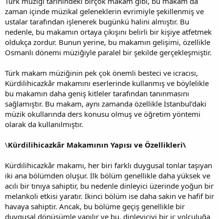
Türk müziği tarihindeki birçok makam gibi, bu makam da
zaman içinde müzikal geleneklerin evrimiyle şekillenmiş ve
ustalar tarafından işlenerek bugünkü halini almıştır. Bu
nedenle, bu makamın ortaya çıkışını belirli bir kişiye atfetmek
oldukça zordur. Bunun yerine, bu makamın gelişimi, özellikle
Osmanlı dönemi müziğiyle paralel bir şekilde gerçekleşmiştir.
Türk makam müziğinin pek çok önemli besteci ve icracısı,
Kürdilihicazkâr makamını eserlerinde kullanmış ve böylelikle
bu makamın daha geniş kitleler tarafından tanınmasını
sağlamıştır. Bu makam, aynı zamanda özellikle İstanbul’daki
müzik okullarında ders konusu olmuş ve öğretim yöntemi
olarak da kullanılmıştır.
\
Kürdilihicazkâr Makamının Yapısı ve Özellikleri\
Kürdilihicazkâr makamı, her biri farklı duygusal tonlar taşıyan
iki ana bölümden oluşur. İlk bölüm genellikle daha yüksek ve
acılı bir tınıya sahiptir, bu nedenle dinleyici üzerinde yoğun bir
melankoli etkisi yaratır. İkinci bölüm ise daha sakin ve hafif bir
havaya sahiptir. Ancak, bu bölüme geçiş genellikle bir
duygusal dönüşümle yapılır ve bu, dinleyiciyi bir iç yolculuğa