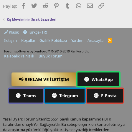
Facebook
Twitter
Reddit
Pinterest
Tumblr
WhatsApp
E-posta
Link
Paylaş:
Kış Mevsiminin Sıcak Lezzetleri
Klasik
Türkçe (TR)
İletişim
Koşullar
Gizlilik Politikası
Yardım
Anasayfa
R
S
S
Forum software by XenForo™
© 2010-2019 XenForo Ltd.
Kalabalık Yalnızlık
Büyük Forum
🟢
📢 REKLAM VE İLETIŞIM
WhatsApp
🟣
🔵
🔴
Teams
Telegram
E-Posta
Yasal Uyarı: Forum Sitemiz; 5651 Sayılı Kanun kapsamında BTK
tarafından onaylı Yer Sağlayıcı'dır. Bu sebeple içerikleri kontrol etme ya
da araştırma yükümlülüğü yoktur. Üyeler yazdığı içeriklerden