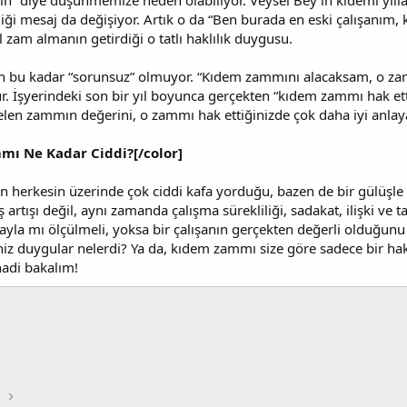
in” diye düşünmemize neden olabiliyor. Veysel Bey'in kıdemi yılla
iği mesaj da değişiyor. Artık o da “Ben burada en eski çalışanım, k
 zam almanın getirdiği o tatlı haklılık duygusu.
n bu kadar “sorunsuz” olmuyor. “Kıdem zammını alacaksam, o z
ur. İşyerindeki son bir yıl boyunca gerçekten “kıdem zammı hak 
n zammın değerini, o zammı hak ettiğinizde çok daha iyi anlayab
mı Ne Kadar Ciddi?[/color]
 herkesin üzerinde çok ciddi kafa yorduğu, bazen de bir gülüşle ge
tışı değil, aynı zamanda çalışma sürekliliği, sadakat, ilişki ve tak
yla mı ölçülmeli, yoksa bir çalışanın gerçekten değerli olduğun
niz duygular nelerdi? Ya da, kıdem zammı size göre sadece bir ha
hadi bakalım!
i