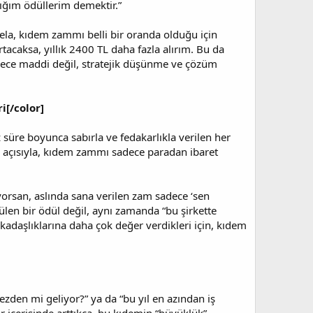
dığım ödüllerim demektir.”
ela, kıdem zammı belli bir oranda olduğu için
acaksa, yıllık 2400 TL daha fazla alırım. Bu da
adece maddi değil, stratejik düşünme ve çözüm
i[/color]
 süre boyunca sabırla ve fedakarlıkla verilen her
ş açısıyla, kıdem zammı sadece paradan ibaret
şıyorsan, aslında sana verilen zam sadece ‘sen
ülen bir ödül değil, aynı zamanda “bu şirkette
rkadaşlıklarına daha çok değer verdikleri için, kıdem
zden mi geliyor?” ya da “bu yıl en azından iş