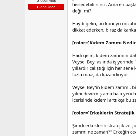
l
t
Global Mod
hissedebilirsiniz. Ama en baş
a
a
Global Mod
değil mi?
t
r
a
i
n
h
Haydi gelin, bu konuyu mizahi b
i
dikkat ederken, biraz da kahka
[color=]Kıdem Zammı Nedir?
Hadi gelin, kıdem zammını daha
Veysel Bey, aslında iş yerinde 
yıllardır çalıştığı için her se
fazla maaş da kazandırıyor.
Veysel Bey'in kıdem zammı, bir
yılını devirmiş ama hala yeni 
içerisinde kıdemi arttıkça bu
[color=]Erkeklerin Stratej
Şimdi erkeklerin stratejik ve 
zammı ne zaman?" Erkeğin ceva