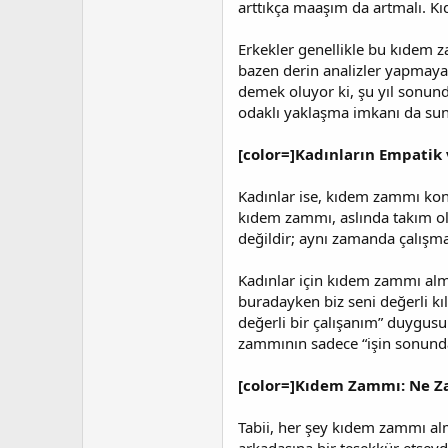
arttıkça maaşım da artmalı. Kı
Erkekler genellikle bu kıdem 
bazen derin analizler yapmaya 
demek oluyor ki, şu yıl sonund
odaklı yaklaşma imkanı da sun
[color=]Kadınların Empatik v
Kadınlar ise, kıdem zammı konus
kıdem zammı, aslında takım ola
değildir; aynı zamanda çalışma
Kadınlar için kıdem zammı almak
buradayken biz seni değerli kı
değerli bir çalışanım” duygusun
zammının sadece “işin sonunda
[color=]Kıdem Zammı: Ne Za
Tabii, her şey kıdem zammı alm