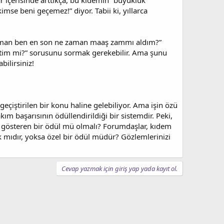
r içerisinde arttıkça, bu kıdemin “büyüklük”
imse beni geçemez!” diyor. Tabii ki, yıllarca
aman ben en son ne zaman maaş zammı aldım?”
ettim mi?” sorusunu sormak gerekebilir. Ama şunu
ilirsiniz!
çiştirilen bir konu haline gelebiliyor. Ama işin özü
ım başarısının ödüllendirildiği bir sistemdir. Peki,
u gösteren bir ödül mü olmalı? Forumdaşlar, kıdem
k mıdır, yoksa özel bir ödül müdür? Gözlemlerinizi
Cevap yazmak için giriş yap yada kayıt ol.