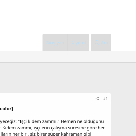
Giriş yap
Kayıt ol
Ara
#1
color]
eleyeceğiz: "İşçi kıdem zammı." Hemen ne olduğunu
. Kıdem zammı, işçilerin çalışma süresine göre her
ılların her biri, siz birer süper kahraman gibi