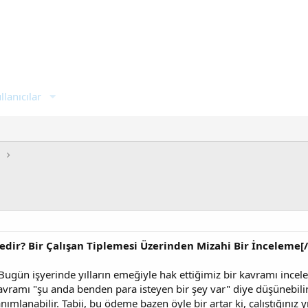
llanıcılar
i
dir? Bir Çalışan Tiplemesi Üzerinden Mizahi Bir İnceleme[/
Bugün işyerinde yılların emeğiyle hak ettiğimiz bir kavramı inc
avramı "şu anda benden para isteyen bir şey var" diye düşünebilir
nımlanabilir. Tabii, bu ödeme bazen öyle bir artar ki, çalıştığınız y